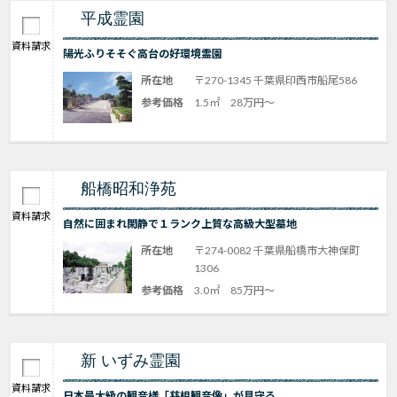
平成霊園
資料請求
陽光ふりそそぐ高台の好環境霊園
所在地
〒270-1345 千葉県印西市船尾586
参考価格
1.5㎡ 28万円～
船橋昭和浄苑
資料請求
自然に囲まれ閑静で１ランク上質な高級大型墓地
所在地
〒274-0082 千葉県船橋市大神保町
1306
参考価格
3.0㎡ 85万円～
新 いずみ霊園
資料請求
日本最大級の観音様「慈相観音像」が見守る