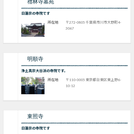
禮林寺墓苑
日蓮宗の寺院です
所在地
〒272-0805 千葉県市川市大野町4-
3067
明順寺
浄土真宗大谷派の寺院です。
所在地
〒110-0005 東京都台東区東上野6-
10-12
東照寺
日蓮宗の寺院です