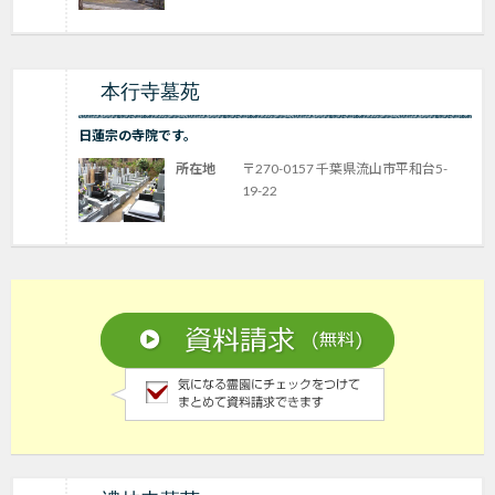
本行寺墓苑
日蓮宗の寺院です。
所在地
〒270-0157 千葉県流山市平和台5-
19-22