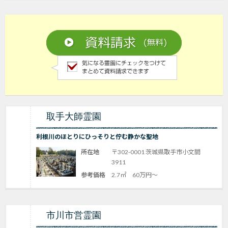
取手大師霊園
利根川のほとりにひっそりと佇む静かな聖地
所在地
〒302-0001 茨城県取手市小文間
3911
参考価格
2.7㎡ 60万円～
市川市営霊園