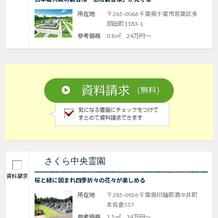
所在地
〒265-0066 千葉県千葉市若葉区多
部田町1183-1
参考価格
0.8㎡ 24万円～
さくら中央霊園
資料請求
桜と緑に囲まれ四季折々の花々が楽しめる
所在地
〒285-0926 千葉県印旛郡酒々井町
本佐倉557
参考価格
1.5㎡ 34万円～