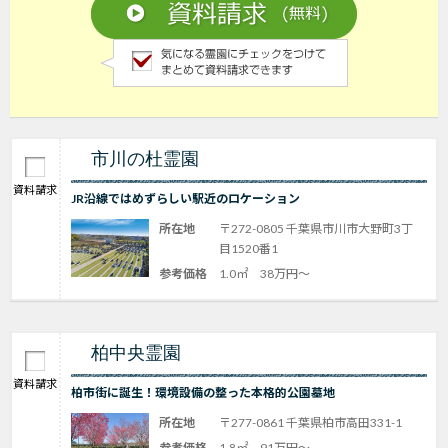
市川の杜霊園
資料請求
JR沿線ではめずらしい駅近のロケーション
所在地
〒272-0805 千葉県市川市大野町3丁
目1520番1
参考価格
1.0㎡ 38万円～
柏中央霊園
資料請求
柏市街に誕生！環境設備の整った本格的公園墓地
所在地
〒277-0861 千葉県柏市高田331-1
参考価格
1.8㎡ 91万円～