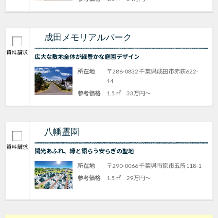
成田メモリアルパーク
資料請求
広大な敷地全体が緑豊かな庭園デザイン
所在地
〒286-0832 千葉県成田市赤荻622-
14
参考価格
1.5㎡ 33万円～
八幡霊園
資料請求
陽光あふれ、緑と語らう安らぎの聖地
所在地
〒290-0066 千葉県市原市五所118-1
参考価格
1.5㎡ 29万円～