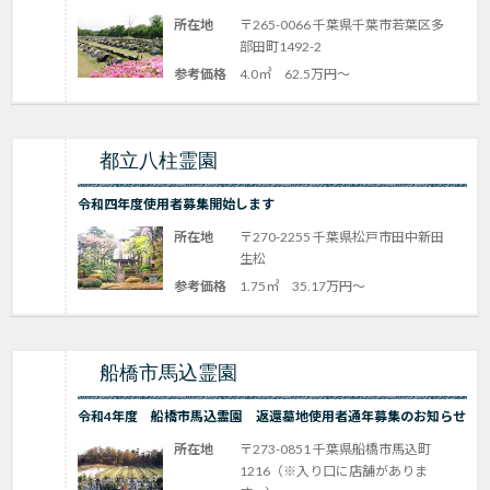
所在地
〒265-0066 千葉県千葉市若葉区多
部田町1492-2
参考価格
4.0㎡ 62.5万円～
都立八柱霊園
令和四年度使用者募集開始します
所在地
〒270-2255 千葉県松戸市田中新田
生松
参考価格
1.75㎡ 35.17万円～
船橋市馬込霊園
令和4年度 船橋市馬込霊園 返還墓地使用者通年募集のお知らせ
所在地
〒273-0851 千葉県船橋市馬込町
1216（※入り口に店舗がありま