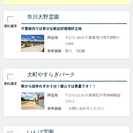
市川大野霊園
資料請求
千葉県内では希少な駅近好環境好立地
所在地
〒272-0805 千葉県市川市大野町3-
1488
参考価格
残り 7区画
大町やすらぎパーク
資料請求
駅から徒歩わずか３分！都心では貴重です！！
所在地
〒270-2216 千葉県松戸市串崎新田
170-3
参考価格
お問い合わせください
いんば霊園