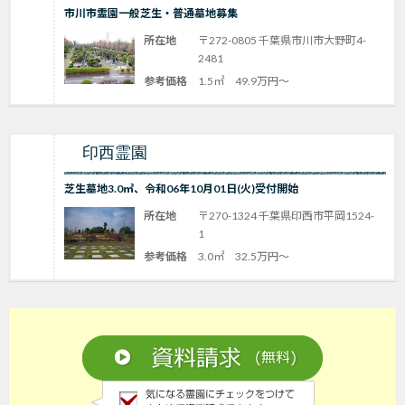
市川市霊園一般芝生・普通墓地募集
所在地
〒272-0805 千葉県市川市大野町4-
2481
参考価格
1.5㎡ 49.9万円～
印西霊園
芝生墓地3.0㎡、令和06年10月01日(火)受付開始
所在地
〒270-1324 千葉県印西市平岡1524-
1
参考価格
3.0㎡ 32.5万円～