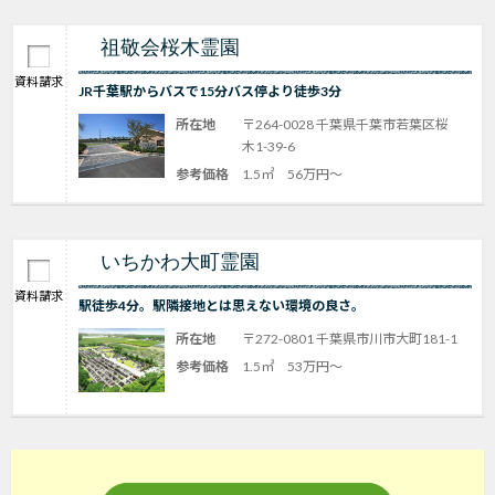
祖敬会桜木霊園
資料請求
JR千葉駅からバスで15分バス停より徒歩3分
所在地
〒264-0028 千葉県千葉市若葉区桜
木1-39-6
参考価格
1.5㎡ 56万円～
いちかわ大町霊園
資料請求
駅徒歩4分。駅隣接地とは思えない環境の良さ。
所在地
〒272-0801 千葉県市川市大町181-1
参考価格
1.5㎡ 53万円～