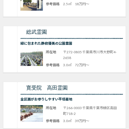
参考価格
2.5㎡ 18万円～
総武霊園
緑に包まれた静寂優美の公園霊園
所在地
〒272-0805 千葉県市川市大野町4-
2658
参考価格
3.0㎡ 72万円～
寛受院 高田霊園
全区画がお参りしやすい平坦墓地
所在地
〒266-0003 千葉県千葉市緑区高田
町718-2
参考価格
3.0㎡ 39万円～