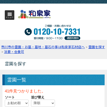
メニュー
市川市の霊園・お墓・墓地・墓石の事は和泉家石材店へ
>
霊園を探す
>
法要・会食可
霊園を探す
霊園一覧
41件見つかりました。
ソート
並び替え