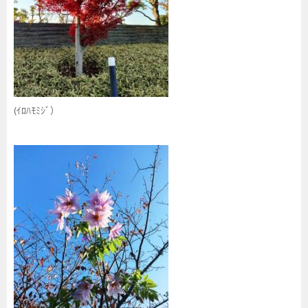
(ｲﾛﾊﾓﾐｼﾞ）