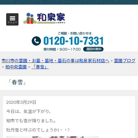
メニュー
市川市の霊園・お墓・墓地・墓石の事は和泉家石材店へ
>
霊園ブログ
>
柏中央霊園
>
「春雪」
「春雪」
2020年3月29日
今日は、気温が下がり、
柏市でも雪が降りました。
牡丹雪と呼ぶのでしょうか(・・?